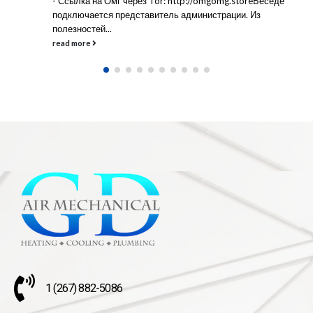
- Ссылка на Омг через Tor: http://omgomg.storeБеседе
подключается представитель администрации. Из
полезностей...
read more
1 (267) 882-5086