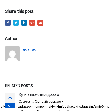
Share this post
Author
gdairadmin
RELATED
POSTS
Купить наркотики дорого
29
Ссылка на Омг сайт зеркало -
Jun
jps7wvkmqmtqd.biz
https://omgomgomg5j4yrr4mjdv3h5c5xfvxtqqs2in7smi65mjp