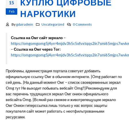
КУПЛЮ ЦИФРОВЫЕ
15
Feb
НАРКОТИКИ
By
gdairadmin
Uncategorized
0 Comments
Ссылка на Омг сайт зеркало
–
https://omgomgomg5j4yrr4mjdv3h5c5xfvxtqqs2in7smi65mjps7wvk
–
Ссылка на Омг через Tor:
https://omgomgomg5j4yrr4mjdv3h5c5xfvxtqqs2in7smi65mjps7wvk
Проблемы, администрация портала советует добавить
официальную ссылку Омг в обычном интернете. |Omg работает по
сей день. |На данный момент Омг – список своевременных зеркал
Omg тут Не выходит побывать вебсайт Omg?|Рекомендуем для
вас перечень трудящихся зеркал Омг онион официального
вебсайта Omg. |Всякий раз свежее и животрепещущее зеркало
Омг Онион гиперссылка лишь только у нас вопрос защиты
покупателя сайт может работать с неотфильтрованными
ресурсами.