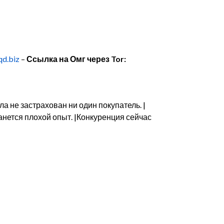
d.biz
–
Ссылка на Омг через Tor:
 не застрахован ни один покупатель. |
анется плохой опыт. |Конкуренция сейчас