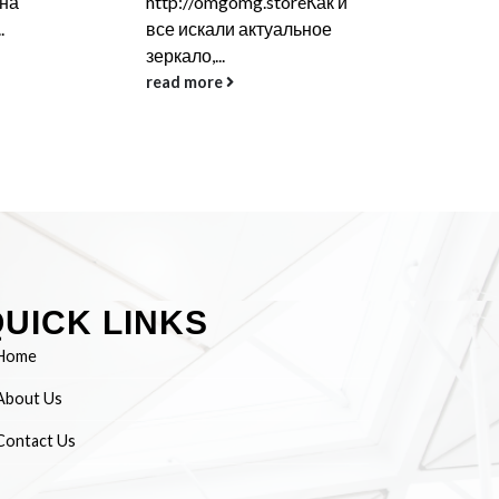
reКак и
на kraken через тор
h
льное
адрес,...
о
те
read more
r
UICK LINKS
Home
About Us
Contact Us