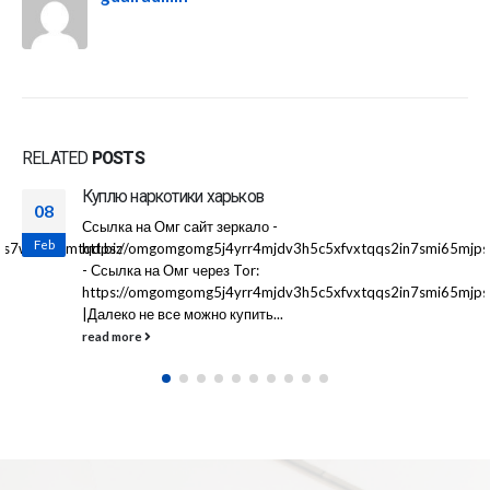
RELATED
POSTS
Куплю наркотики харьков
08
Ссылка на Омг сайт зеркало -
Feb
jps7wvkmqmtqd.biz
https://omgomgomg5j4yrr4mjdv3h5c5xfvxtqqs2in7smi65mjp
- Ссылка на Омг через Tor:
https://omgomgomg5j4yrr4mjdv3h5c5xfvxtqqs2in7smi65mjp
|Далеко не все можно купить...
read more