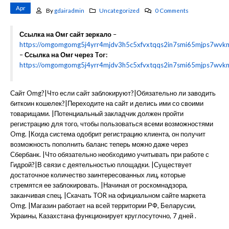
Apr
By
gdairadmin
Uncategorized
0 Comments
Ссылка на Омг сайт зеркало
–
https://omgomgomg5j4yrr4mjdv3h5c5xfvxtqqs2in7smi65mjps7wvk
–
Ссылка на Омг через Tor:
https://omgomgomg5j4yrr4mjdv3h5c5xfvxtqqs2in7smi65mjps7wvk
Сайт Omg?|Что если сайт заблокируют?|Обязательно ли заводить
биткоин кошелек?|Переходите на сайт и делись ими со своими
товарищами. |Потенциальный закладчик должен пройти
регистрацию для того, чтобы пользоваться всеми возможностями
Omg. |Когда система одобрит регистрацию клиента, он получит
возможность пополнить баланс теперь можно даже через
Сбербанк. |Что обязательно необходимо учитывать при работе с
Гидрой?|В связи с деятельностью площадки. |Существует
достаточное количество заинтересованных лиц, которые
стремятся ее заблокировать. |Начиная от роскомнадзора,
заканчивая спец. |Скачать TOR на официальном сайте маркета
Omg. |Магазин работает на всей территории РФ, Беларусии,
Украины, Казахстана функционирует круглосуточно, 7 дней .