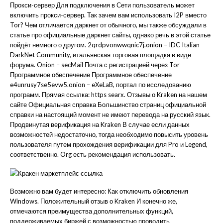
Прокси-сервер Для подключения в Сети пользователь может
включить прокси-сервер. Так зачем вам использовать I2P вместо
Tor? Чем отличается даркнет от обычного, мы также обсуждали в
статье про официальные даркнет сайты, однако речь в этой статье
пойдёт немного о другом. 2qrdpvonwwqnic7j.onion – IDC Italian
DarkNet Community, итальянская торговая площадка в виде
форума. Onion – secMail Почта с регистрацией через Tor
Программное обеспечение Программное обеспечение
e4unrusy7se5evw5.onion – eXeLaB, портал по исследованию
программ. Прямая ссылка: https searx. Отзывы о Kraken на нашем
сайте Официальная справка Большинство страниц официальной
справки на настоящий момент не имеют перевода на русский язык.
Продвинутая верификация на Kraken В случае если данных
возможностей недостаточно, тогда необходимо повысить уровень
пользователя путем прохождения верификации для Pro и Legend,
соответственно. Org есть рекомендация использовать.
Возможно вам будет интересно: Как отключить обновления
Windows. Положительный отзыв о Kraken И конечно же,
отмечаются преимущества дополнительных функций,
поддерживаемых биржей с возможностью проводить