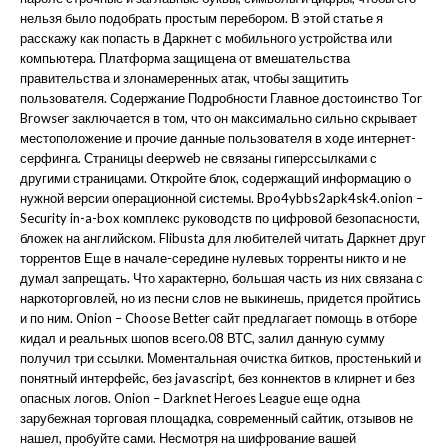
нельзя было подобрать простым перебором. В этой статье я
расскажу как попасть в Даркнет с мобильного устройства или
компьютера. Платформа защищена от вмешательства
правительства и злонамеренных атак, чтобы защитить
пользователя. Содержание Подробности Главное достоинство Tor
Browser заключается в том, что он максимально сильно скрывает
местоположение и прочие данные пользователя в ходе интернет-
серфинга. Страницы deepweb не связаны гиперссылками с
другими страницами. Откройте блок, содержащий информацию о
нужной версии операционной системы. Bpo4ybbs2apk4sk4.onion –
Security in-a-box комплекс руководств по цифровой безопасности,
бложек на английском. Flibusta для любителей читать Даркнет друг
торрентов Еще в начале-середине нулевых торренты никто и не
думал запрещать. Что характерно, большая часть из них связана с
наркоторговлей, но из песни слов не выкинешь, придется пройтись
и по ним. Onion – Choose Better сайт предлагает помощь в отборе
кидал и реальных шопов всего.08 ВТС, залил данную сумму
получил три ссылки. Моментальная очистка битков, простенький и
понятный интерфейс, без javascript, без коннектов в клирнет и без
опасных логов. Onion – Darknet Heroes League еще одна
зарубежная торговая площадка, современный сайтик, отзывов не
нашел, пробуйте сами. Несмотря на шифрование вашей