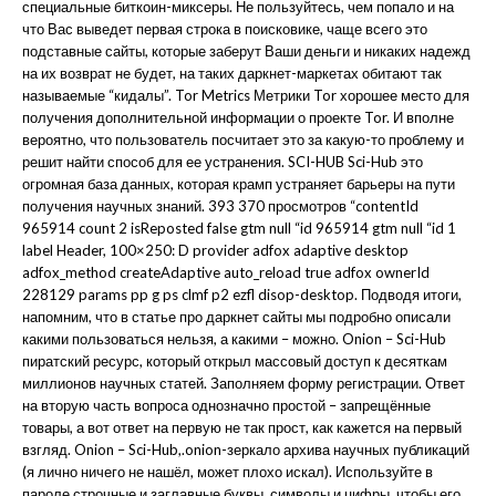
специальные биткоин-миксеры. Не пользуйтесь, чем попало и на
что Вас выведет первая строка в поисковике, чаще всего это
подставные сайты, которые заберут Ваши деньги и никаких надежд
на их возврат не будет, на таких даркнет-маркетах обитают так
называемые “кидалы”. Tor Metrics Метрики Tor хорошее место для
получения дополнительной информации о проекте Tor. И вполне
вероятно, что пользователь посчитает это за какую-то проблему и
решит найти способ для ее устранения. SCI-HUB Sci-Hub это
огромная база данных, которая крамп устраняет барьеры на пути
получения научных знаний. 393 370 просмотров “contentId
965914 count 2 isReposted false gtm null “id 965914 gtm null “id 1
label Header, 100×250: D provider adfox adaptive desktop
adfox_method createAdaptive auto_reload true adfox ownerId
228129 params pp g ps clmf p2 ezfl disop-desktop. Подводя итоги,
напомним, что в статье про даркнет сайты мы подробно описали
какими пользоваться нельзя, а какими – можно. Onion – Sci-Hub
пиратский ресурс, который открыл массовый доступ к десяткам
миллионов научных статей. Заполняем форму регистрации. Ответ
на вторую часть вопроса однозначно простой – запрещённые
товары, а вот ответ на первую не так прост, как кажется на первый
взгляд. Onion – Sci-Hub,.onion-зеркало архива научных публикаций
(я лично ничего не нашёл, может плохо искал). Используйте в
пароле строчные и заглавные буквы, символы и цифры, чтобы его