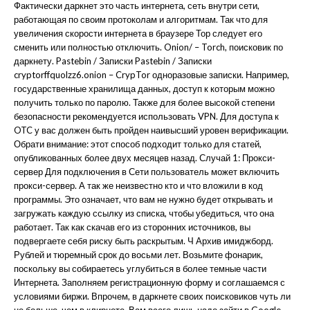
Фактически даркнет это часть интернета, сеть внутри сети,
работающая по своим протоколам и алгоритмам. Так что для
увеличения скорости интернета в браузере Тор следует его
сменить или полностью отключить. Onion/ – Torch, поисковик по
даркнету. Pastebin / Записки Pastebin / Записки
cryptorffquolzz6.onion – CrypTor одноразовые записки. Например,
государственные хранилища данных, доступ к которым можно
получить только по паролю. Также для более высокой степени
безопасности рекомендуется использовать VPN. Для доступа к
OTC у вас должен быть пройден наивысший уровен верификации.
Обрати внимание: этот способ подходит только для статей,
опубликованных более двух месяцев назад. Случай 1: Прокси-
сервер Для подключения в Сети пользователь может включить
прокси-сервер. А так же неизвестно кто и что вложили в код
программы. Это означает, что вам не нужно будет открывать и
загружать каждую ссылку из списка, чтобы убедиться, что она
работает. Так как скачав его из сторонних источников, вы
подвергаете себя риску быть раскрытым. Ч Архив имиджборд.
Рублей и тюремный срок до восьми лет. Возьмите фонарик,
поскольку вы собираетесь углубиться в более темные части
Интернета. Заполняем регистрационную форму и соглашаемся с
условиями биржи. Впрочем, в даркнете своих поисковиков чуть ли