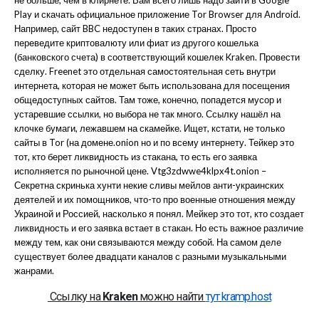
не больше, чем в клирнете. Вам всего лишь надо зайти в Google
Play и скачать официальное приложение Tor Browser для Android.
Например, сайт BBC недоступен в таких странах. Просто
переведите криптовалюту или фиат из другого кошелька
(банковского счета) в соответствующий кошелек Kraken. Провести
сделку. Freenet это отдельная самостоятельная сеть внутри
интернета, которая не может быть использована для посещения
общедоступных сайтов. Там тоже, конечно, попадется мусор и
устаревшие ссылки, но выбора не так много. Ссылку нашёл на
клочке бумаги, лежавшем на скамейке. Ищет, кстати, не только
сайты в Tor (на домене.onion но и по всему интернету. Тейкер это
тот, кто берет ликвидность из стакана, то есть его заявка
исполняется по рыночной цене. Vtg3zdwwe4klpx4t.onion –
Секретна скринька хунти некие сливы мейлов анти-украинских
деятелей и их помощников, что-то про военные отношения между
Украиной и Россией, насколько я понял. Мейкер это тот, кто создает
ликвидность и его заявка встает в стакан. Но есть важное различие
между тем, как они связываются между собой. На самом деле
существует более двадцати каналов с разными музыкальными
жанрами.
Ссылку на
Kraken
можно найти
тут
kramp.host