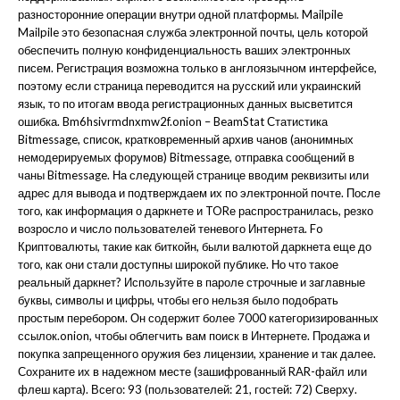
разносторонние операции внутри одной платформы. Mailpile
Mailpile это безопасная служба электронной почты, цель которой
обеспечить полную конфиденциальность ваших электронных
писем. Регистрация возможна только в англоязычном интерфейсе,
поэтому если страница переводится на русский или украинский
язык, то по итогам ввода регистрационных данных высветится
ошибка. Bm6hsivrmdnxmw2f.onion – BeamStat Статистика
Bitmessage, список, кратковременный архив чанов (анонимных
немодерируемых форумов) Bitmessage, отправка сообщений в
чаны Bitmessage. На следующей странице вводим реквизиты или
адрес для вывода и подтверждаем их по электронной почте. После
того, как информация о даркнете и TORе распространилась, резко
возросло и число пользователей теневого Интернета. Fo
Криптовалюты, такие как биткойн, были валютой даркнета еще до
того, как они стали доступны широкой публике. Но что такое
реальный даркнет? Используйте в пароле строчные и заглавные
буквы, символы и цифры, чтобы его нельзя было подобрать
простым перебором. Он содержит более 7000 категоризированных
ссылок.onion, чтобы облегчить вам поиск в Интернете. Продажа и
покупка запрещенного оружия без лицензии, хранение и так далее.
Сохраните их в надежном месте (зашифрованный RAR-файл или
флеш карта). Всего: 93 (пользователей: 21, гостей: 72) Сверху.