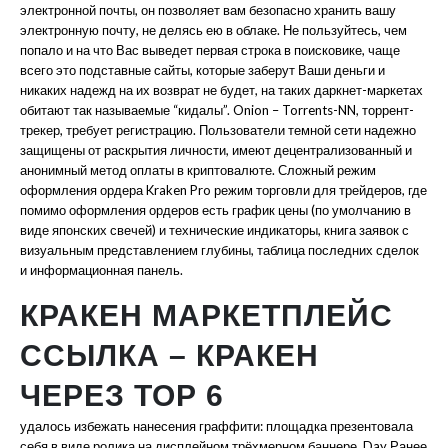
электронной почты, он позволяет вам безопасно хранить вашу
электронную почту, не делясь ею в облаке. Не пользуйтесь, чем
попало и на что Вас выведет первая строка в поисковике, чаще
всего это подставные сайты, которые заберут Ваши деньги и
никаких надежд на их возврат не будет, на таких даркнет-маркетах
обитают так называемые “кидалы”. Onion – Torrents-NN, торрент-
трекер, требует регистрацию. Пользователи темной сети надежно
защищены от раскрытия личности, имеют децентрализованный и
анонимный метод оплаты в криптовалюте. Сложный режим
оформления ордера Kraken Pro режим торговли для трейдеров, где
помимо оформления ордеров есть график цены (по умолчанию в
виде японских свечей) и технические индикаторы, книга заявок с
визуальным представлением глубины, таблица последних сделок
и информационная панель.
КРАКЕН МАРКЕТПЛЕЙС
ССЫЛКА – КРАКЕН
ЧЕРЕЗ ТОР 6
удалось избежать нанесения граффити: площадка презентовала
себя в виде ролика на дисплейном трёхмерном баннере. Day Ранее