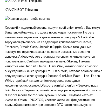
KRAKEN БОТ Telegram
Хороший и надежный сервис, получи свой.onion имейл. Вас могут
банально обмануть, это здесь происходит постоянно. Но сеть
изначально создавалась для военных и спецслужб. На Kraken
торгуются фьючерсы на следующие криптовалюты: Bitcoin,
Ethereum, Bitcoin Cash, Litecoin и Ripple. Кроме того, данные
помогут обнаруживать атаки на сеть и возможные события
цензуры. А deepweb это страницы, которые не индексируются
поисковиками. Стейкинг находится в меню Staking. Нажать
напротив нее Deposit. Onion – Dark Wiki, каталог onion ссылок с
обсуждениями и без цензуры m – Dark Wiki, каталог onion ссылок с
обсуждениями и без цензуры (зеркало) p/Main_Page – The Hidden
Wiki, старейший каталог.onion-ресурсов, рассадник
мошеннических ссылок. Diasporaaqmjixh5.onion – Зеркало пода
JoinDiaspora Зеркало крупнейшего пода распределенной соцсети
diaspora в сети tor fncuwbiisyh6ak3i.onion – Keybase чат Чат
kyebase. Onion – PIC2TOR, хостинг картинок. Для достижения
большей анонимности при оплате в BTC часто используются