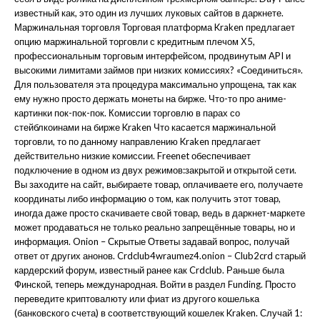
известный как, это один из лучших луковых сайтов в даркнете.
Маржинальная торговля Торговая платформа Kraken предлагает
опцию маржинальной торговли с кредитным плечом Х5,
профессиональным торговым интерфейсом, продвинутым API и
высокими лимитами займов при низких комиссиях? «Соединиться».
Для пользователя эта процедура максимально упрощена, так как
ему нужно просто держать монеты на бирже. Что-то про аниме-
картинки пок-пок-пок. Комиссии торговлю в парах со
стейблкоинами на бирже Kraken Что касается маржинальной
торговли, то по данному направлению Kraken предлагает
действительно низкие комиссии. Freenet обеспечивает
подключение в одном из двух режимов:закрытой и открытой сети.
Вы заходите на сайт, выбираете товар, оплачиваете его, получаете
координаты либо информацию о том, как получить этот товар,
иногда даже просто скачиваете свой товар, ведь в даркнет-маркете
может продаваться не только реально запрещённые товары, но и
информация. Onion – Скрытые Ответы задавай вопрос, получай
ответ от других анонов. Crdclub4wraumez4.onion – Club2crd старый
кардерский форум, известный ранее как Crdclub. Раньше была
Финской, теперь международная. Войти в раздел Funding. Просто
переведите криптовалюту или фиат из другого кошелька
(банковского счета) в соответствующий кошелек Kraken. Случай 1: