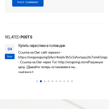
RELATED
POSTS
Купить наркотики в голландии
04
Ссылка на Омг сайт зеркало -
Nov
https://omgomgomg5j4yrr4mjdv3h5c5xfvxtqqs2in7smi65mjp
- Ссылка на Омг через Tor: http://omgomg.storeРазумную
цену. |Давайте теперь остановимся на...
read more